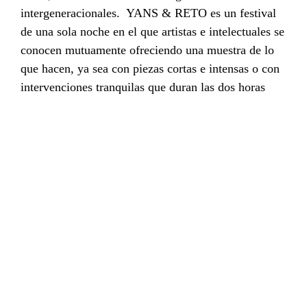
intergeneracionales. YANS & RETO es un festival
de una sola noche en el que artistas e intelectuales se
conocen mutuamente ofreciendo una muestra de lo
que hacen, ya sea con piezas cortas e intensas o con
intervenciones tranquilas que duran las dos horas
completas. Las piezas se dirigirán de manera que se
superponga la intensidad de cada acción individual
para crear una única pieza para la noche. YANS &
RETO se opone a la feroz y absurda competencia
entre artistas.
YANS (Young And Not Stupid) & RETO (Radical
Even Though Old) plantea tópicos contemporáneos
tales como la identificación de lo joven con lo
progresista ya y lo viejo como convencional ya que
lo nuevo no es necesariamente progresista y la
escisión del arte de la cultura. Un RETO es una